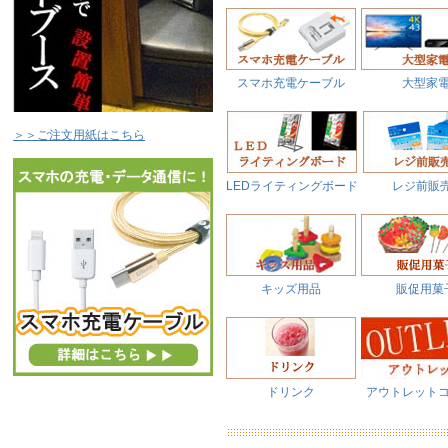
スマホ充電ケーブル
大型家
＞＞ご注文用紙はこちら
LEDライティングボード
レジ前販
キッズ用品
販促用菓
ドリンク
アウトレット