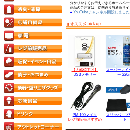
分かりやすくお伝えできるホームペー
商品のご注文は、従来通り当通販サイ
●
YouTubeチャンネル開設しました
【大幅値下げ】
スーパーマイ
USBメモリー
ー 220
PM-100マイク
スリッパ・ブ
レジ前販売おすすめ
ト