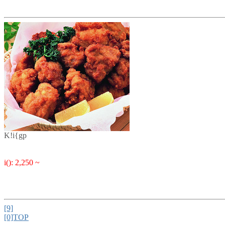
K!i{gp
i(): 2,250 ~
[9]
[0]TOP