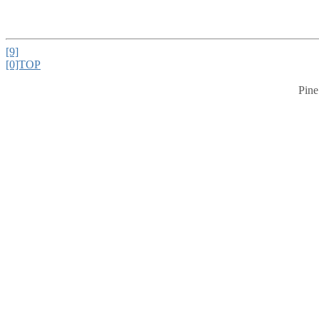
[9]
[0]TOP
Pine