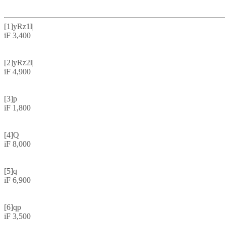
[1]
yRz1l|
iF 3,400
[2]
yRz2l|
iF 4,900
[3]
p
iF 1,800
[4]
Q
iF 8,000
[5]
q
iF 6,900
[6]
qp
iF 3,500