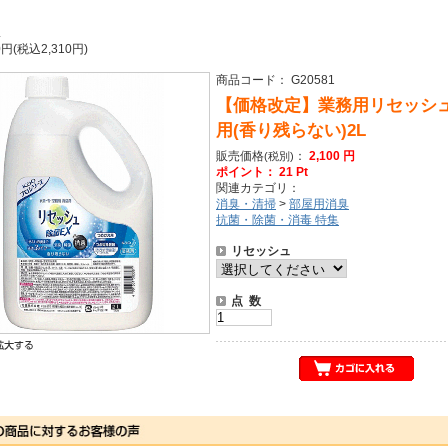
L
0円(税込2,310円)
商品コード： G20581
【価格改定】業務用リセッシ
用(香り残らない)2L
販売価格
：
2,100 円
(税別)
ポイント： 21 Pt
関連カテゴリ：
消臭・清掃
>
部屋用消臭
抗菌・除菌・消毒 特集
リセッシュ
点 数