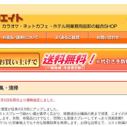
臭・清掃
6年7月1日出荷分より価格改定しました。
分濃度が従来の2.5倍にアップしました。
ストスプレーで細かい霧が素早く広がり、除菌成分が繊維の奥まで浸透、ニオイの
します。衣類、布製品だけでなく、空間にも直接スプレーしてすっきり消臭除菌!!
のついた対象物上でも十分な除菌効果を発揮します。お得な詰替えで、コスト削減