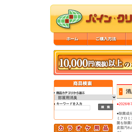
消
●202
●除菌成
ミクロミ
菌を除菌
皮脂汚れ