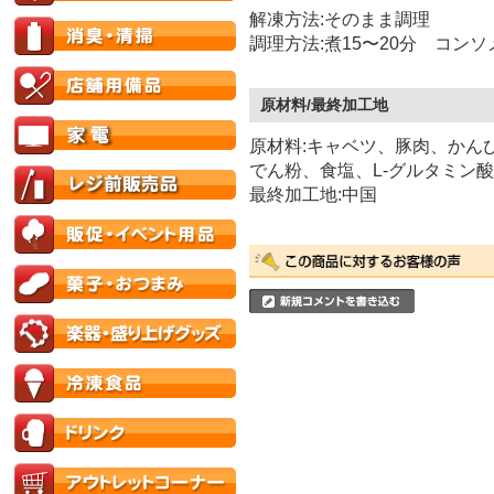
解凍方法:そのまま調理
調理方法:煮15〜20分 コン
原材料/最終加工地
原材料:キャベツ、豚肉、かん
でん粉、食塩、L-グルタミン
最終加工地:中国