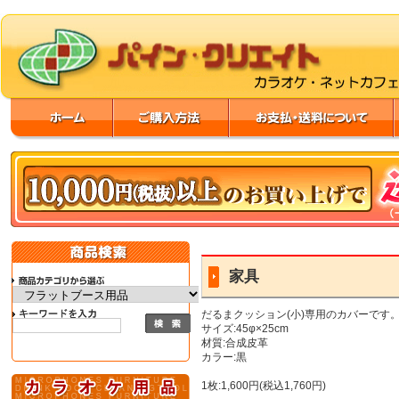
家具
だるまクッション(小)専用のカバーです
サイズ:45φ×25cm
材質:合成皮革
カラー:黒
1枚:1,600円(税込1,760円)