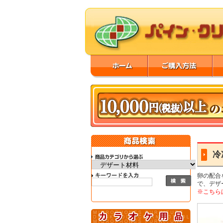
冷
卵の配合
で、デザ
※こちら