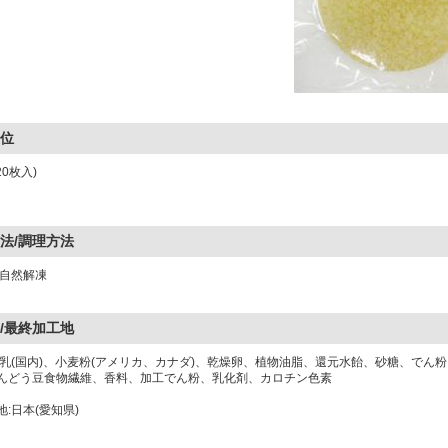
位
20枚入)
法/調理方法
:自然解凍
/最終加工地
牛乳(国内)、小麦粉(アメリカ、カナダ)、乾燥卵、植物油脂、還元水飴、砂糖、でん
んどう豆食物繊維、香料、加工でん粉、乳化剤、カロチン色素
:日本(愛知県)