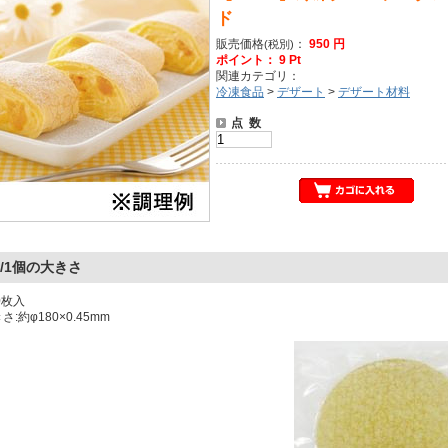
ド
販売価格
：
950 円
(税別)
ポイント： 9 Pt
関連カテゴリ：
冷凍食品
>
デザート
>
デザート材料
点 数
/1個の大きさ
0枚入
:約φ180×0.45mm