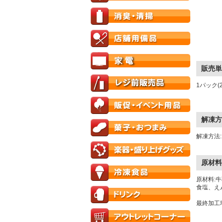
販売単
1パック(
解凍方
解凍方法
原材料
原材料:
食塩、え
最終加工地