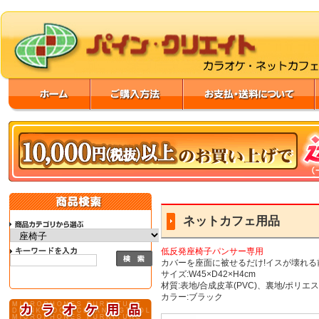
ネットカフェ用品
低反発座椅子パンサー専用
カバーを座面に被せるだけ!イスが壊れる
サイズ:W45×D42×H4cm
材質:表地/合成皮革(PVC)、裏地/ポリ
カラー:ブラック