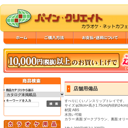
店舗用備品
すべりにくいノンスリップトレイです。
サイズ:φ28cm×高さ1.75cm(内径約24cm
材質:ABS
水洗い可能
カラー:表面:ダークブラウン、裏面:オリ