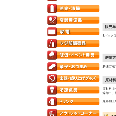
販売単
1パック(
解凍方
解凍方法
原材料
原材料:
燥卵白、
最終加工地