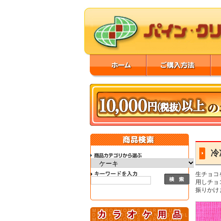
冷
生チョコ
用しチョ
振りかけ