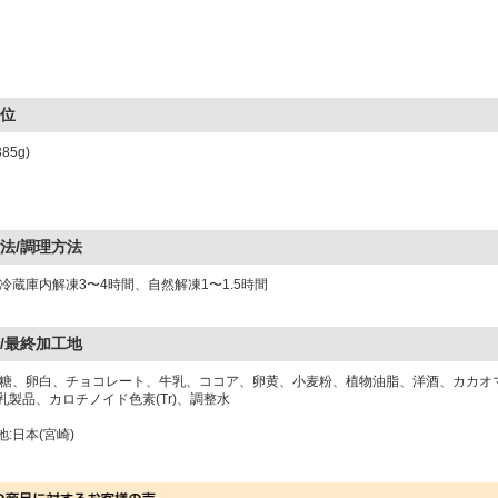
位
385g)
法/調理方法
:冷蔵庫内解凍3〜4時間、自然解凍1〜1.5時間
/最終加工地
砂糖、卵白、チョコレート、牛乳、ココア、卵黄、小麦粉、植物油脂、洋酒、カカオ
乳製品、カロチノイド色素(Tr)、調整水
:日本(宮崎)