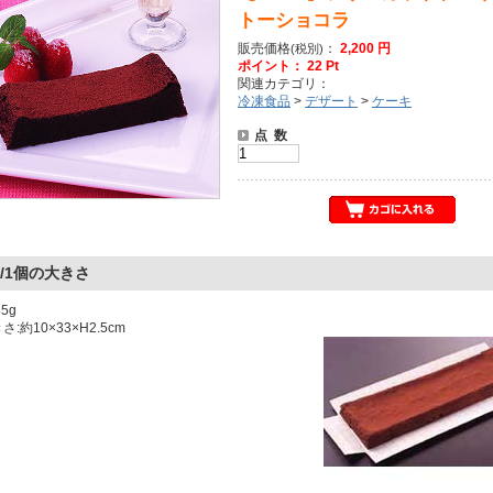
トーショコラ
販売価格
：
2,200 円
(税別)
ポイント： 22 Pt
関連カテゴリ：
冷凍食品
>
デザート
>
ケーキ
点 数
/1個の大きさ
385g
:約10×33×H2.5cm