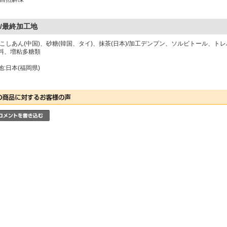
/最終加工地
白こしあん(中国)、砂糖(韓国、タイ)、抹茶(日本)/加工デンプン、ソルビトール、ト
料、増粘多糖類
:日本(福岡県)