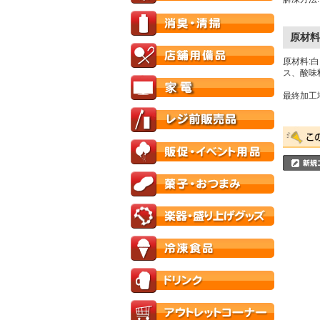
原材料
原材料:
ス、酸味
最終加工地