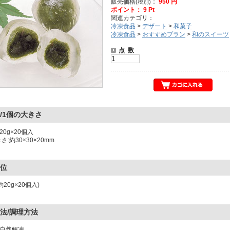
販売価格
：
950 円
(税別)
ポイント： 9 Pt
関連カテゴリ：
冷凍食品
>
デザート
>
和菓子
冷凍食品
>
おすすめプラン
>
和のスイーツ
点 数
/1個の大きさ
:約20g×20個入
さ:約30×30×20mm
位
20g×20個入)
法/調理方法
:自然解凍