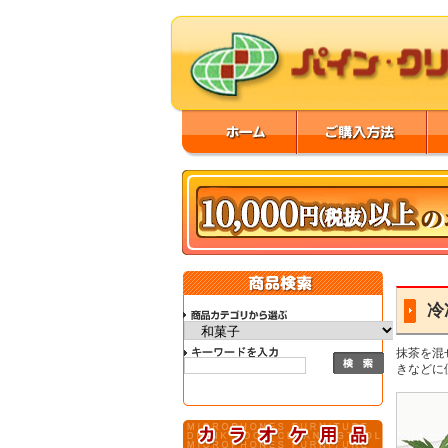
冷
抹茶を混
きなどに