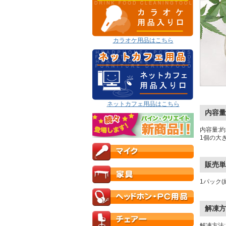
カラオケ用品はこちら
ネットカフェ用品はこちら
内容量
内容量
1個の大き
販売単
1パック(約
解凍方
解凍方法