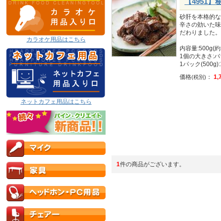
【4951】
砂肝を本格的な
辛さの効いた味
だわりました。
カラオケ用品はこちら
内容量:500g(約
1個の大きさ:バ
1パック(500g)
価格
：
1,
(税別)
ネットカフェ用品はこちら
1
件の商品がございます。