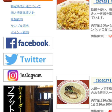
【2074
特定商取引法について
鉄鍋を使い、強
個人情報保護方針
みと一体感を追
ています。
店舗案内
内容量:250g×
サンプル請求
1パック(5食):1
ポイント案内
価格
：
1,
(税別)
【1040
お鍋一つで本格
のある豚骨スー
内容量:226g(麺
1食(226g):30
価格
：
30
(税別)