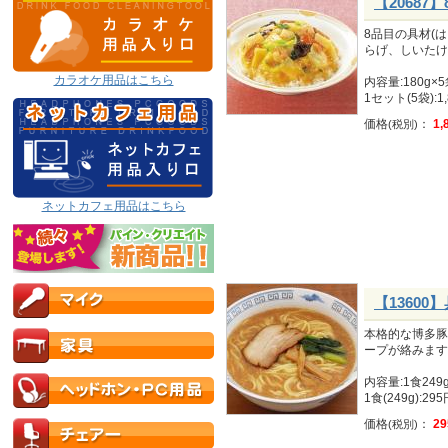
【20687
8品目の具材(
らげ、しいたけ
カラオケ用品はこちら
内容量:180g×
1セット(5袋):1
価格
：
1,
(税別)
ネットカフェ用品はこちら
【1360
本格的な博多豚
ープが絡みます
内容量:1食249
1食(249g):29
価格
：
29
(税別)