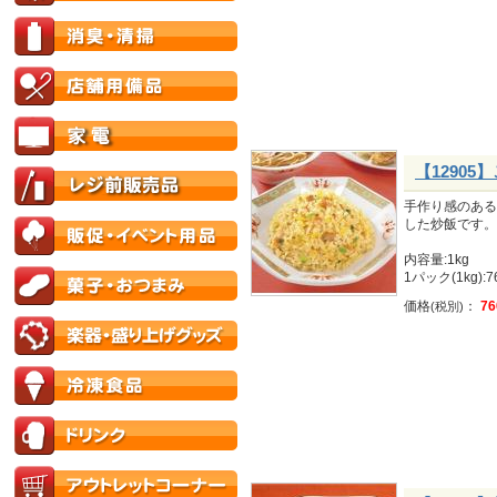
【1290
手作り感のある
した炒飯です。
内容量:1kg
1パック(1kg):
価格
：
76
(税別)