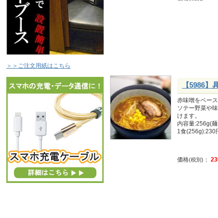
＞＞ご注文用紙はこちら
【5986
赤味噌をベース
ソテー野菜や味
けます。
内容量:256g(麺
1食(256g):23
価格
：
23
(税別)