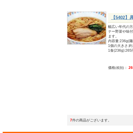
【5402】
幅広い年代の方
テー野菜や味付
ます。
内容量:236g(麺
1個の大きさ:約1
1食(236g):26
価格
：
26
(税別)
7
件の商品がございます。